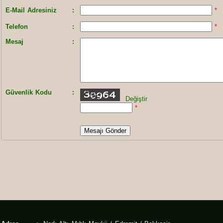
E-Mail Adresiniz
:
*
Telefon
:
*
Mesaj
:
Güvenlik Kodu
:
Değiştir
*