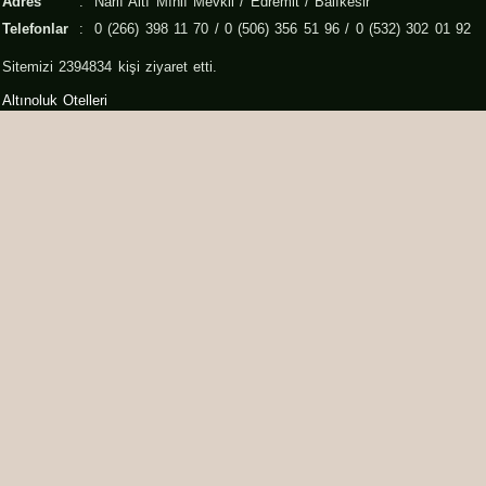
Adres
:
Narlı Altı Mıhlı Mevkii / Edremit / Balıkesir
Telefonlar
:
0 (266) 398 11 70 / 0 (506) 356 51 96 / 0 (532) 302 01 92
Sitemizi 2394834 kişi ziyaret etti.
Altınoluk Otelleri