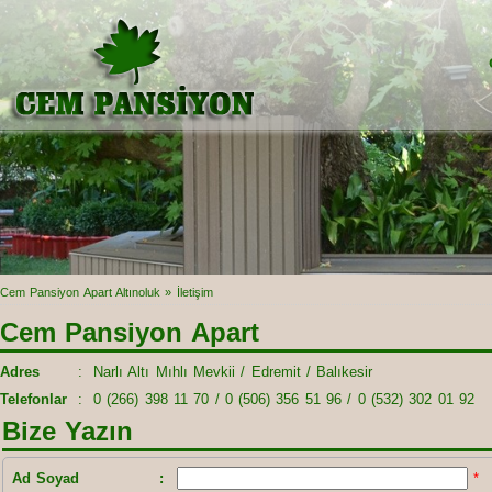
Cem Pansiyon Apart Altınoluk
» İletişim
Cem Pansiyon Apart
Adres
:
Narlı Altı Mıhlı Mevkii / Edremit / Balıkesir
Telefonlar
:
0 (266) 398 11 70 / 0 (506) 356 51 96 / 0 (532) 302 01 92
Bize Yazın
Ad Soyad
:
*